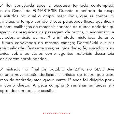
" foi concebida após a pesquisa ter sido contemplada
rio de Cena” da FUNARTE/SP. Durante o período da ocup
de estudos no qual o grupo mergulhou, que se tornou b
incluía: o tempo corrido e seus paradoxos (física quântica 
 som; estilhaços de materiais sonoros de outros períodos 
paço; os resquícios da passagem de outros, o anonimato; 
paredes; a visão da rua X a infinitude misteriosa do univ
 futuro convivendo no mesmo espaço; Dostoiévski e sua obr
espiritualidade; fantasmagoria; religiosidade, fé, suicídio; a
técnica sobre os atores como agentes materiais dessa te
os a serem aprofundados.
" estreou no final de outubro de 2019, no SESC Aveni
do uma nova sessão dedicada a artistas de teatro que est
rcos de Andrade, ator, que durante 13 anos foi dirigido por 
qui como diretor. A peça cumpriu 6 semanas às terças e 
esgotados em todas as sessões.
programa