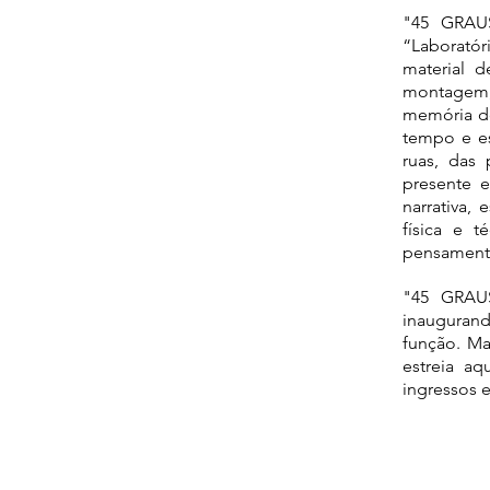
"45 GRAUS
“Laborató
material 
montagem, 
memória do
tempo e es
ruas, das 
presente e
narrativa, 
física e 
pensament
"45 GRAUS
inauguran
função. Ma
estreia a
ingressos 