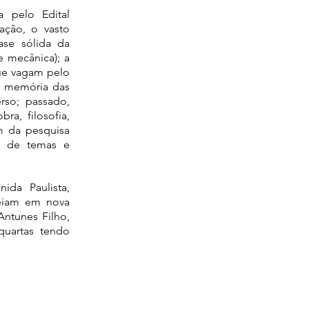
 pelo Edital
ação, o vasto
ase sólida da
e mecânica); a
que vagam pelo
a memória das
erso; passado,
a, filosofia,
lém da pesquisa
ia de temas e
da Paulista,
reiam em nova
Antunes Filho,
quartas tendo