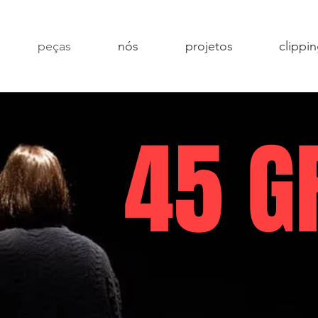
peças
nós
projetos
clippi
45 G