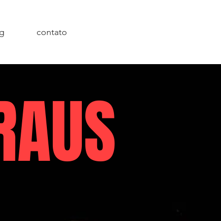
ng
contato
RAUS