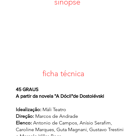
sinopse
ão centenário no centro de São Paulo, convivem personage
 no tempo. A presença dos que ali viveram na década de 
, influencia e é influenciada de maneiras distintas por per
no século XXI. Inspirado livremente em “A Dócil” de Dostoiévsk
ontagem do Màli Teatro e a primeira direção de Marcos de An
ficha técnica
45 GRAUS
A partir da novela "A Dócil"de Dostoiévski
Idealização:
Màli Teatro
Direção:
Marcos de Andrade
Elenco:
Antonio de Campos, Anísio Serafim,
Caroline Marques, Guta Magnani, Gustavo Trestini